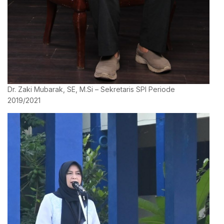
Dr. Zaki Mubarak, SE, M.Si – Sekretaris SPI Periode
2019/2021