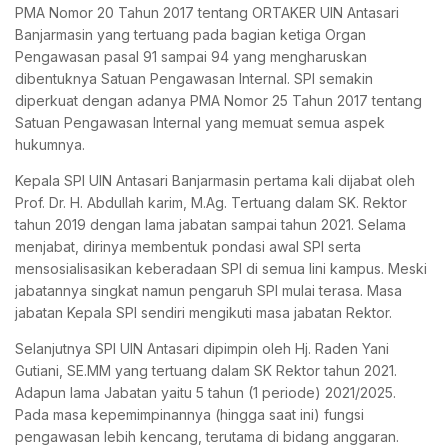
PMA Nomor 20 Tahun 2017 tentang ORTAKER UIN Antasari
Banjarmasin yang tertuang pada bagian ketiga Organ
Pengawasan pasal 91 sampai 94 yang mengharuskan
dibentuknya Satuan Pengawasan Internal. SPI semakin
diperkuat dengan adanya PMA Nomor 25 Tahun 2017 tentang
Satuan Pengawasan Internal yang memuat semua aspek
hukumnya.
Kepala SPI UIN Antasari Banjarmasin pertama kali dijabat oleh
Prof. Dr. H. Abdullah karim, M.Ag. Tertuang dalam SK. Rektor
tahun 2019 dengan lama jabatan sampai tahun 2021. Selama
menjabat, dirinya membentuk pondasi awal SPI serta
mensosialisasikan keberadaan SPI di semua lini kampus. Meski
jabatannya singkat namun pengaruh SPI mulai terasa. Masa
jabatan Kepala SPI sendiri mengikuti masa jabatan Rektor.
Selanjutnya SPI UIN Antasari dipimpin oleh Hj. Raden Yani
Gutiani, SE.MM yang tertuang dalam SK Rektor tahun 2021.
Adapun lama Jabatan yaitu 5 tahun (1 periode) 2021/2025.
Pada masa kepemimpinannya (hingga saat ini) fungsi
pengawasan lebih kencang, terutama di bidang anggaran.