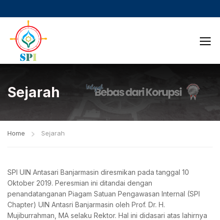
Sejarah
Home
Sejarah
SPI UIN Antasari Banjarmasin diresmikan pada tanggal 10
Oktober 2019. Peresmian ini ditandai dengan
penandatanganan Piagam Satuan Pengawasan Internal (SPI
Chapter) UIN Antasri Banjarmasin oleh Prof. Dr. H.
Mujiburrahman, MA selaku Rektor. Hal ini didasari atas lahirnya